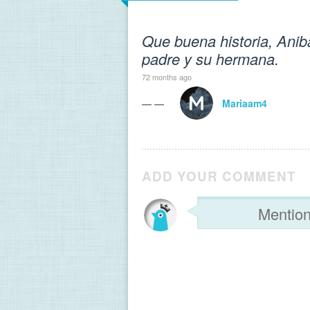
Que buena historia, Anib
padre y su hermana.
72 months ago
— —
Mariaam4
ADD YOUR COMMENT