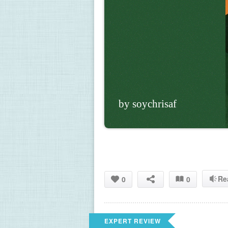
by soychrisaf
Re
0
0
EXPERT REVIEW