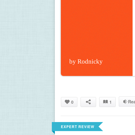
by Rodnicky
Re
0
1
EXPERT REVIEW