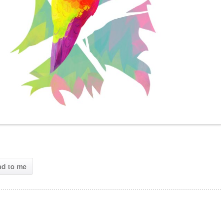
ad to me