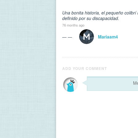
Una bonita historia, el pequeño colibrí
definido por su discapacidad.
76 months ago
— —
Mariaam4
ADD YOUR COMMENT