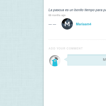
La pascua es un bonito tiempo para pa
66 months ago
— —
Mariaam4
ADD YOUR COMMENT