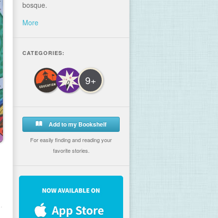
bosque.
More
CATEGORIES:
9+
Add to my Bookshelf
For easily finding and reading your
favorite stories.