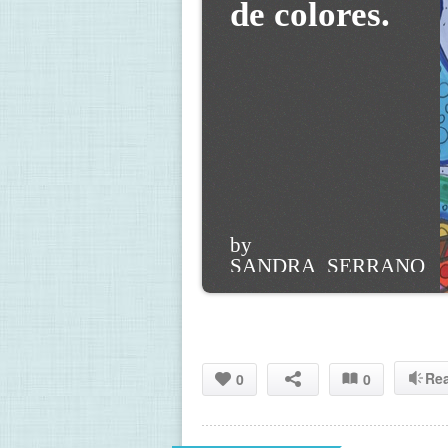
de colores. 
by 
SANDRA_SERRANO
Re
0
0