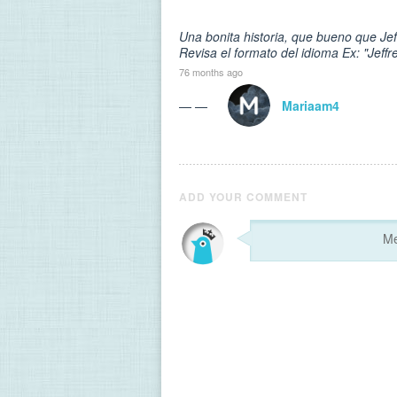
Una bonita historia, que bueno que Jef
Revisa el formato del idioma Ex: "Jeffre
76 months ago
— —
Mariaam4
ADD YOUR COMMENT