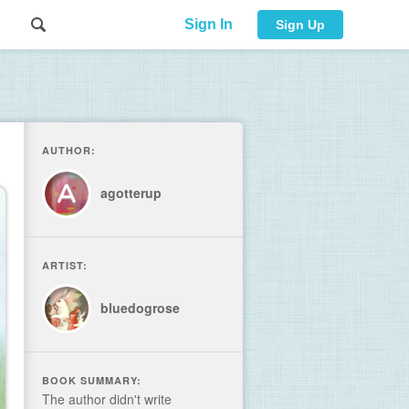
Sign In
Sign Up
AUTHOR:
agotterup
ARTIST:
bluedogrose
BOOK SUMMARY:
The author didn't write