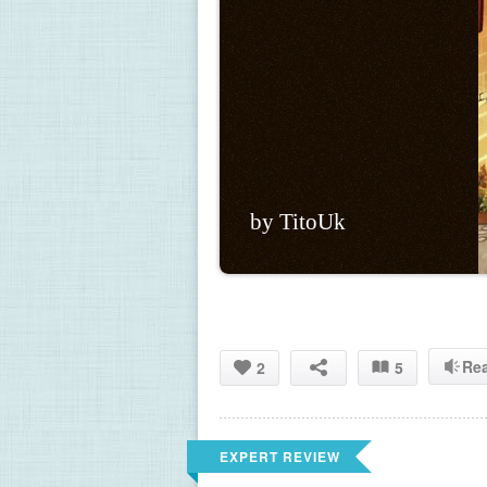
by TitoUk
Re
2
5
EXPERT REVIEW