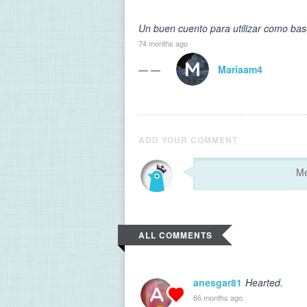
Un buen cuento para utilizar como bas
74 months ago
— —
Mariaam4
ADD YOUR COMMENT
ALL COMMENTS
anesgar81
Hearted.
66 months ago