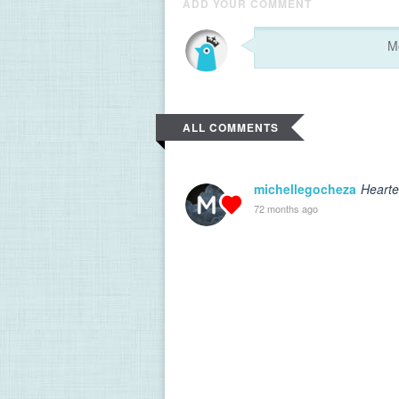
ADD YOUR COMMENT
ALL COMMENTS
michellegocheza
Hearte
72 months ago