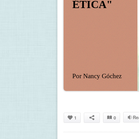
ÉTICA"
Por Nancy Góchez
Re
1
0