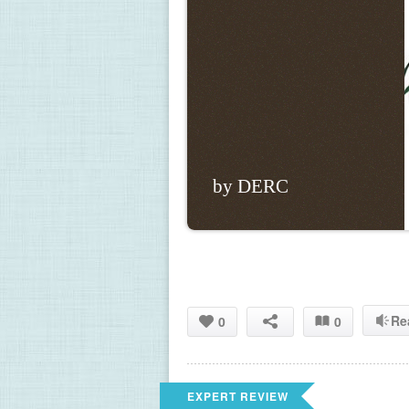
by DERC
Re
0
0
EXPERT REVIEW