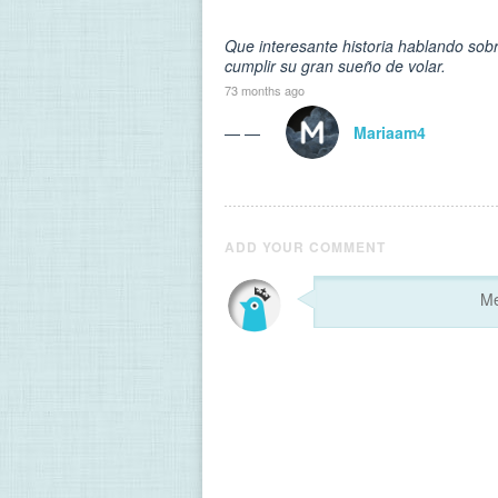
Que interesante historia hablando sob
cumplir su gran sueño de volar.
73 months ago
— —
Mariaam4
ADD YOUR COMMENT