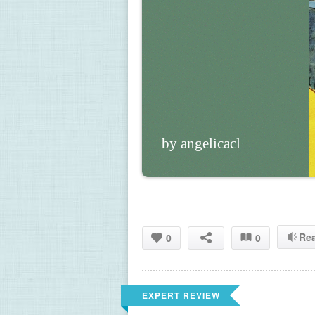
by angelicacl
Re
0
0
EXPERT REVIEW