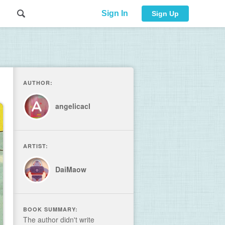
Sign In
Sign Up
AUTHOR:
angelicacl
ARTIST:
DaiMaow
BOOK SUMMARY:
The author didn't write