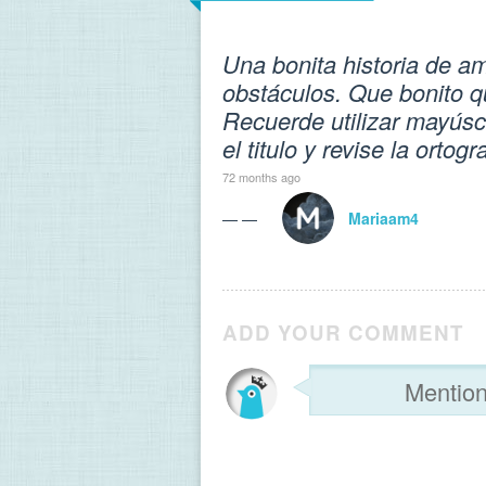
Una bonita historia de 
obstáculos. Que bonito q
Recuerde utilizar mayúscu
el titulo y revise la ortogra
72 months ago
— —
Mariaam4
ADD YOUR COMMENT