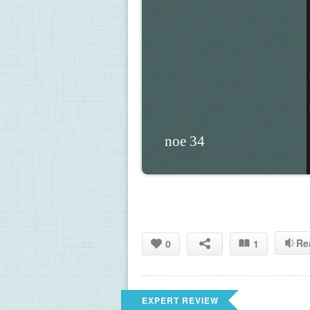
 noe 34
Re
0
1
EXPERT REVIEW