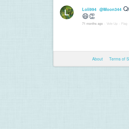
Qu
Loli994
@Moon344
😄👏
71 months ago
·
Vote Up
·
Flag
About
Terms of 