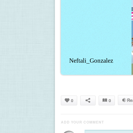
Neftali_Gonzalez
Re
0
0
ADD YOUR COMMENT