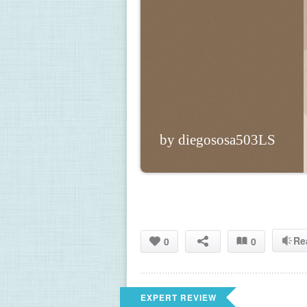
by diegososa503LS
Re
0
0
EXPERT REVIEW