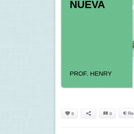
NUEVA  
PROF. HENRY
Re
0
0