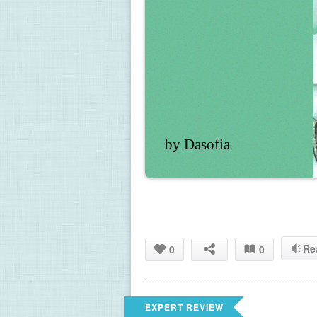
by Dasofia
Re
0
0
EXPERT REVIEW