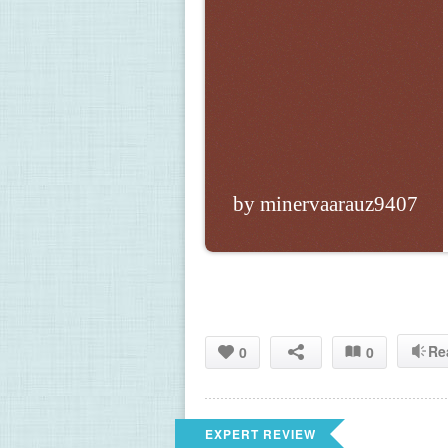
by minervaarauz9407
Re
0
0
EXPERT REVIEW