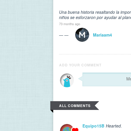
Una buena historia resaltando la impor
niños se esforzaron por ayudar al plan
73 months ago
— —
Mariaam4
ADD YOUR COMMENT
ALL COMMENTS
Equipo15B
Hearted.