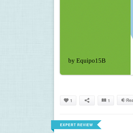
by Equipo15B
Re
1
1
EXPERT REVIEW