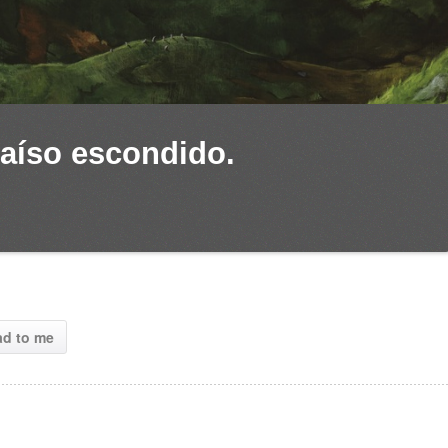
raíso escondido. 
ad to me