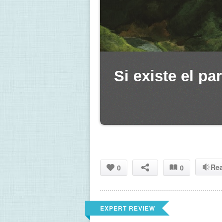
Si existe el pa
Re
0
0
EXPERT REVIEW