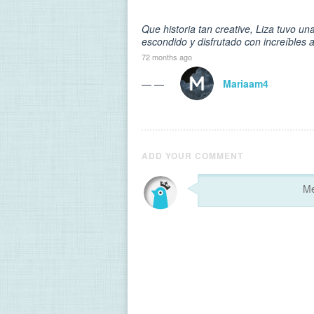
Que historia tan creative, Liza tuvo un
escondido y disfrutado con increíbles a
72 months ago
— —
Mariaam4
ADD YOUR COMMENT