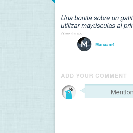
Una bonita sobre un gati
utilizar mayúsculas al pri
72 months ago
— —
Mariaam4
ADD YOUR COMMENT