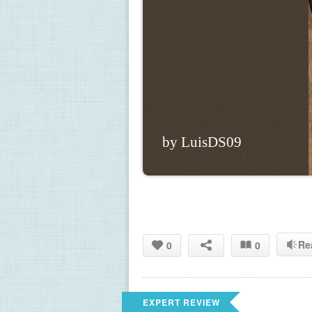
by LuisDS09
Re
0
0
EXPERT REVIEW