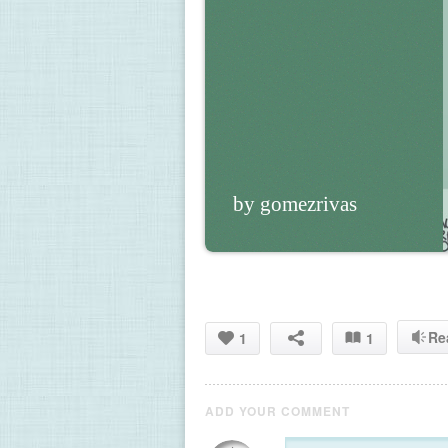
by gomezrivas
Re
1
1
ADD YOUR COMMENT