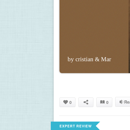
by cristian & Mar
Re
0
0
EXPERT REVIEW